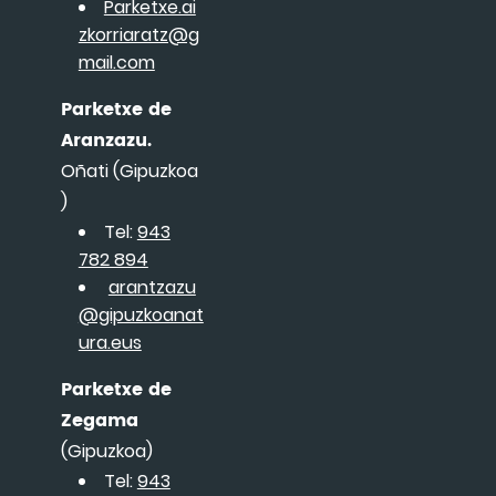
Parketxe.ai
zkorriaratz@g
mail.com
Parketxe de
Aranzazu.
Oñati (Gipuzkoa
)
Tel:
943
782 894
arantzazu
@gipuzkoanat
ura.eus
Parketxe de
Zegama
(Gipuzkoa)
Tel:
943