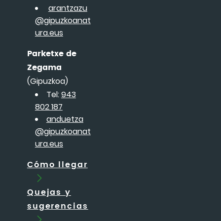
arantzazu
@gipuzkoanat
ura.eus
Parketxe de
Zegama
(Gipuzkoa)
Tel:
943
802 187
anduetza
@gipuzkoanat
ura.eus
Cómo llegar
Quejas y
sugerencias