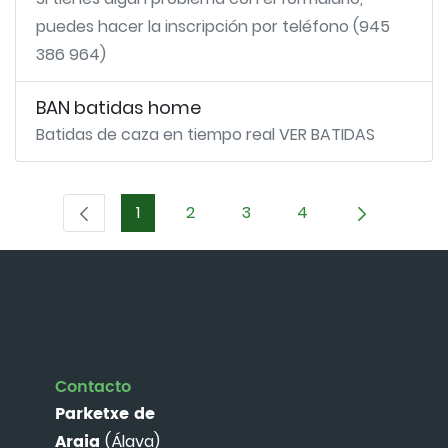
puedes hacer la inscripción por teléfono (945
386 964)
BAN batidas home
Batidas de caza en tiempo real VER BATIDAS
1
2
3
4
Página
Página
Página
Página
Contacto
Parketxe de
Araia
(Álava)