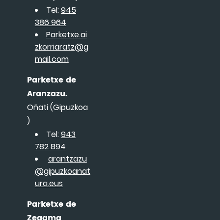
Tel:
945
386 964
Parketxe.ai
zkorriaratz@g
mail.com
Parketxe de
Aranzazu.
Oñati (Gipuzkoa
)
Tel:
943
782 894
arantzazu
@gipuzkoanat
ura.eus
Parketxe de
Zegama