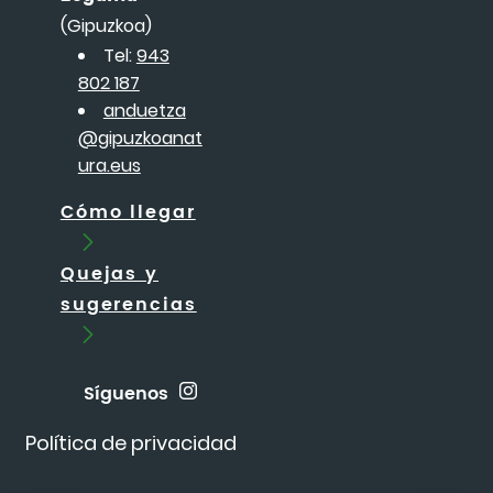
(Gipuzkoa)
Tel:
943
802 187
anduetza
@gipuzkoanat
ura.eus
Cómo llegar
Quejas y
sugerencias
Síguenos
Política de privacidad