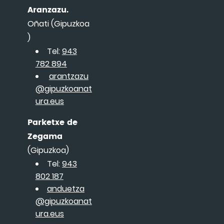
Aranzazu.
Oñati (Gipuzkoa
)
Tel:
943
782 894
arantzazu
@gipuzkoanat
ura.eus
Parketxe de
Zegama
(Gipuzkoa)
Tel:
943
802 187
anduetza
@gipuzkoanat
ura.eus