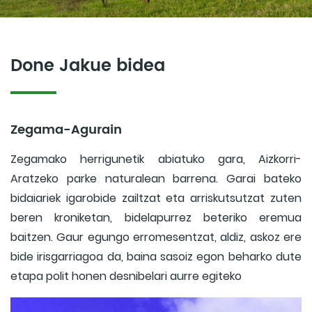
Done Jakue bidea
Zegama-Agurain
Zegamako herrigunetik abiatuko gara, Aizkorri-
Aratzeko parke naturalean barrena. Garai bateko
bidaiariek igarobide zailtzat eta arriskutsutzat zuten
beren kroniketan, bidelapurrez beteriko eremua
baitzen. Gaur egungo erromesentzat, aldiz, askoz ere
bide irisgarriagoa da, baina sasoiz egon beharko dute
etapa polit honen desnibelari aurre egiteko