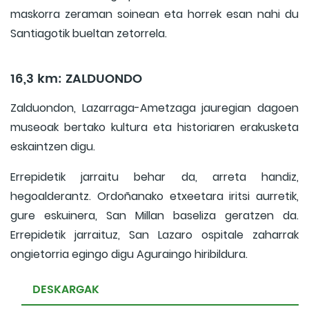
maskorra zeraman soinean eta horrek esan nahi du
Santiagotik bueltan zetorrela.
16,3 km: ZALDUONDO
Zalduondon, Lazarraga-Ametzaga jauregian dagoen
museoak bertako kultura eta historiaren erakusketa
eskaintzen digu.
Errepidetik jarraitu behar da, arreta handiz,
hegoalderantz. Ordoñanako etxeetara iritsi aurretik,
gure eskuinera, San Millan baseliza geratzen da.
Errepidetik jarraituz, San Lazaro ospitale zaharrak
ongietorria egingo digu Aguraingo hiribildura.
DESKARGAK