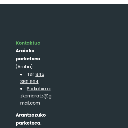
Kontaktua
Araiako
parketxea
(Araba)
Tel:
945
386 964
Parketxe.ai
zkorriaratz@g
mail.com
Arantzazuko
parketxea.