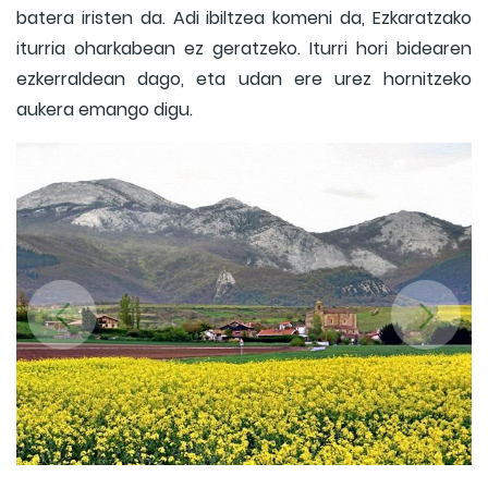
batera iristen da. Adi ibiltzea komeni da, Ezkaratzako
iturria oharkabean ez geratzeko. Iturri hori bidearen
ezkerraldean dago, eta udan ere urez hornitzeko
aukera emango digu.