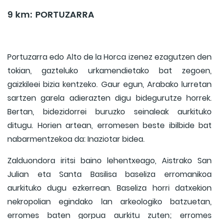
9 km: PORTUZARRA
Portuzarra edo Alto de
la Horca
izenez ezagutzen den
tokian, gazteluko urkamendietako bat zegoen,
gaizkileei bizia kentzeko. Gaur egun, Arabako lurretan
sartzen garela adierazten digu bidegurutze horrek.
Bertan, bidezidorrei buruzko seinaleak aurkituko
ditugu. Horien artean, erromesen beste ibilbide bat
nabarmentzekoa da: Inaziotar bidea.
Zalduondora iritsi baino lehentxeago, Aistrako San
Julian eta Santa Basilisa baseliza erromanikoa
aurkituko dugu ezkerrean. Baseliza horri datxekion
nekropolian egindako lan arkeologiko batzuetan,
erromes baten gorpua aurkitu zuten; erromes