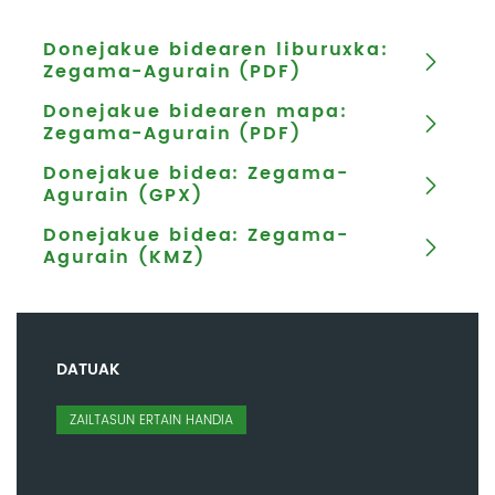
Donejakue bidearen liburuxka:
Zegama-Agurain (PDF)
Donejakue bidearen mapa:
Zegama-Agurain (PDF)
Donejakue bidea: Zegama-
Agurain (GPX)
Donejakue bidea: Zegama-
Agurain (KMZ)
DATUAK
ZAILTASUN ERTAIN HANDIA