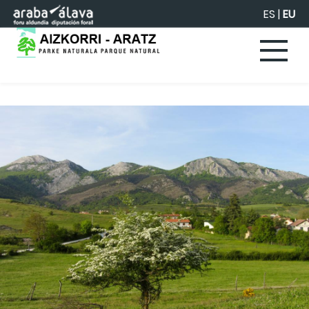
Eduki nagusira joan
ES
|
EU