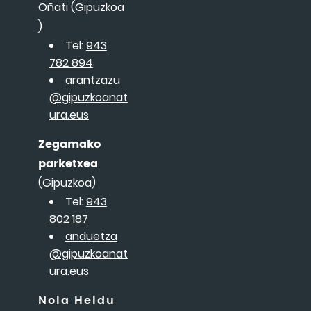
Oñati (Gipuzkoa
)
Tel:
943
782 894
arantzazu
@gipuzkoanat
ura.eus
Zegamako
parketxea
(Gipuzkoa)
Tel:
943
802 187
anduetza
@gipuzkoanat
ura.eus
Nola Heldu