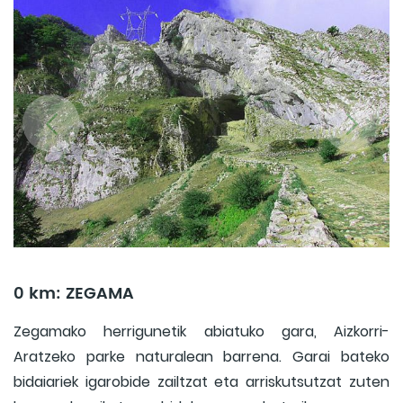
0 km: ZEGAMA
Zegamako herrigunetik abiatuko gara, Aizkorri-
Aratzeko parke naturalean barrena. Garai bateko
bidaiariek igarobide zailtzat eta arriskutsutzat zuten