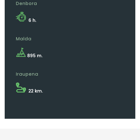
Denbora
6 h.
Malda
895 m.
Iraupena
22 km.