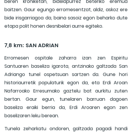
beren kroniketan, bidelapurrez beteriko eremua
baitzen. Gaur egungo erromesentzat, aldiz, askoz ere
bide irisgarriagoa da, baina sasoiz egon beharko dute
etapa polit honen desnibelari aurre egiteko.
7,8 km: SAN ADRIAN
Erromesen ospitale zaharra izan zen Espiritu
Santuaren baseliza igarota, antzinako galtzada San
Adriango tunel ospetsuan sartzen da. Gune hori
historiaurretik populaturik egon da, eta Erdi Aroan
Nafarroako Erresumako gaztelu bat aurkitu zuten
bertan. Gaur egun, tunelaren barruan dagoen
baseliza eraiki berria da, Erdi Aroaren egon zen
baselizaren leku berean.
Tunela zeharkatu ondoren, galtzada pagadi handi