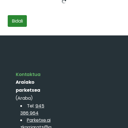
Bidali
Kontaktua
Araiako
parketxea
(Araba)
Tel:
945
386 964
Parketxe.ai
zkorriaratz@g