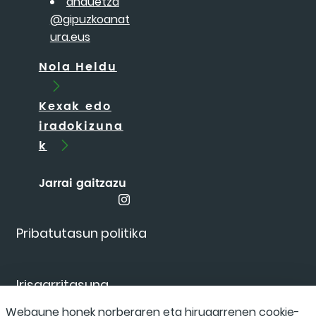
anduetza
@gipuzkoanat
ura.eus
Nola Heldu
Kexak edo
iradokizuna
k
Jarrai gaitzazu
Pribatutasun politika
Irisgarritasuna
Webgune honek norberaren eta hirugarrenen cookie-