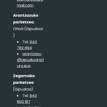
mail.com
Arantzazuko
parketxea.
Oñati (Gipuzkoa
)
Tel:
943
782 894
arantzazu
@gipuzkoanat
ura.eus
Zegamako
parketxea
(Gipuzkoa)
Tel:
943
802 187