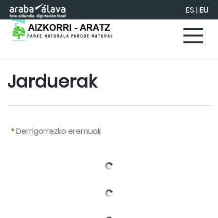
Eduki nagusira joan
ES
|
EU
Jarduerak
Derrigorrezko eremuak