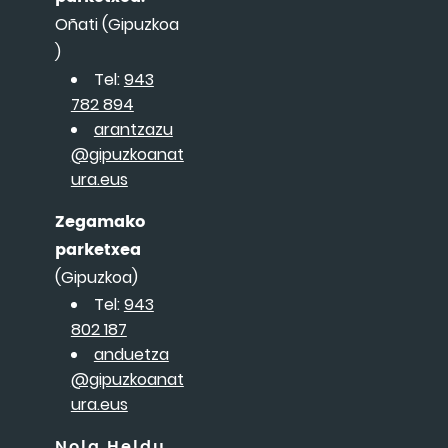
Oñati (Gipuzkoa
)
Tel:
943
782 894
arantzazu
@gipuzkoanat
ura.eus
Zegamako
parketxea
(Gipuzkoa)
Tel:
943
802 187
anduetza
@gipuzkoanat
ura.eus
Nola Heldu