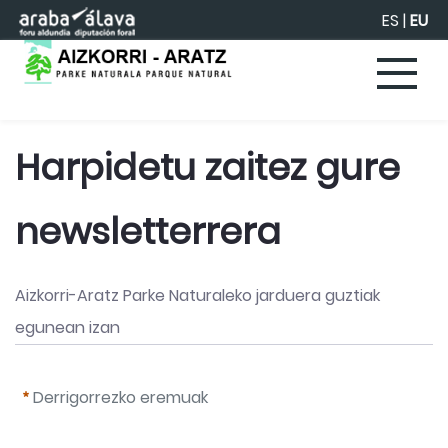
Eduki nagusira joan
ES
|
EU
Harpidetu zaitez gure 
newsletterrera
Aizkorri-Aratz Parke Naturaleko jarduera guztiak 
egunean izan
Derrigorrezko eremuak