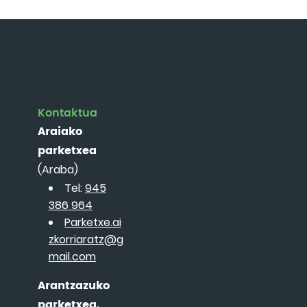
Kontaktua
Araiako
parketxea
(Araba)
Tel:
945
386 964
Parketxe.ai
zkorriaratz@g
mail.com
Arantzazuko
parketxea.