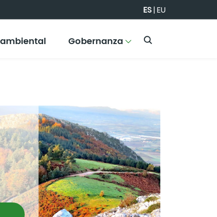
ES
|
EU
 ambiental
Gobernanza