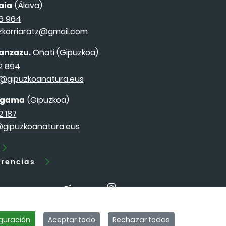
raia
(Álava)
6 964
izkorriaratz@gmail.com
anzazu.
Oñati (Gipuzkoa)
2 894
@gipuzkoanatura.eus
Zegama
(Gipuzkoa)
 187
gipuzkoanatura.eus
erencias
Síguenos
guración
Aceptar todo
Rechazar todas