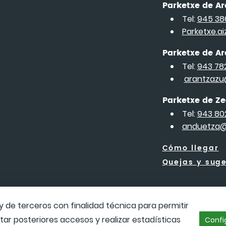
Parketxe de A
Tel:
945 38
Parketxe.a
Parketxe de Ar
Tel:
943 78
arantzazu
Parketxe de 
Tel:
943 802
anduetza@
Cómo llegar
Quejas y sug
y de terceros con finalidad técnica para permitir
itar posteriores accesos y realizar estadísticas
Confi